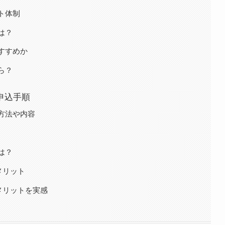
ト体制
は？
すすめか
ら？
申込手順
方法や内容
は？
メリット
メリットを実感