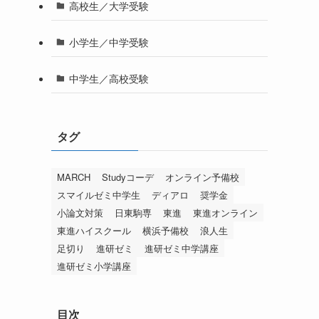
高校生／大学受験
小学生／中学受験
中学生／高校受験
タグ
MARCH
Studyコーデ
オンライン予備校
スマイルゼミ中学生
ディアロ
奨学金
小論文対策
日東駒専
東進
東進オンライン
東進ハイスクール
横浜予備校
浪人生
足切り
進研ゼミ
進研ゼミ中学講座
進研ゼミ小学講座
目次