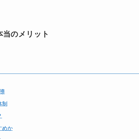
る本当のメリット
指導
体制
？
すめか