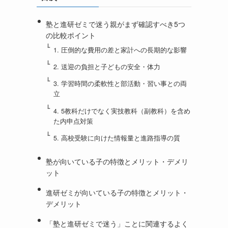
塾と進研ゼミで迷う親がまず確認すべき5つ
の比較ポイント
1. 圧倒的な費用の差と家計への長期的な影響
2. 送迎の負担と子どもの安全・体力
3. 学習時間の柔軟性と部活動・習い事との両
立
4. 5教科だけでなく実技教科（副教科）を含め
た内申点対策
5. 高校受験に向けた情報量と進路指導の質
塾が向いている子の特徴とメリット・デメリ
ット
進研ゼミが向いている子の特徴とメリット・
デメリット
「塾と進研ゼミで迷う」ことに関連するよく