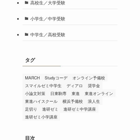
高校生／大学受験
小学生／中学受験
中学生／高校受験
タグ
MARCH
Studyコーデ
オンライン予備校
スマイルゼミ中学生
ディアロ
奨学金
小論文対策
日東駒専
東進
東進オンライン
東進ハイスクール
横浜予備校
浪人生
足切り
進研ゼミ
進研ゼミ中学講座
進研ゼミ小学講座
目次