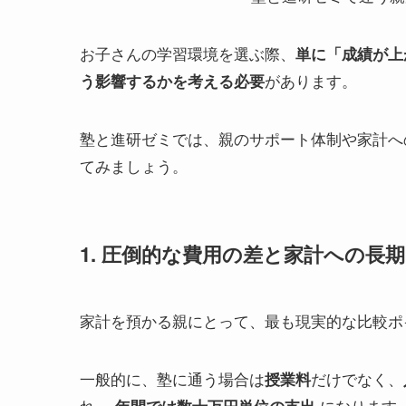
お子さんの学習環境を選ぶ際、
単に「成績が上
があります。
う影響するかを考える必要
塾と進研ゼミでは、親のサポート体制や家計へ
てみましょう。
1. 圧倒的な費用の差と家計への長
家計を預かる親にとって、最も現実的な比較
一般的に、塾に通う場合は
だけでなく、
授業料
れ、
になります
年間では数十万円単位の支出